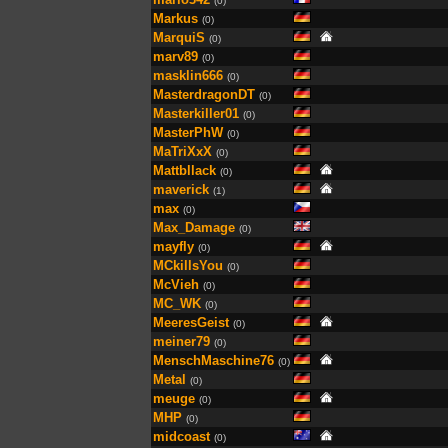
(0)
Markus
(0)
MarquiS
(0)
marv89
(0)
masklin666
(0)
MasterdragonDT
(0)
Masterkiller01
(0)
MasterPhW
(0)
MaTriXxX
(0)
Mattbllack
(0)
maverick
(1)
max
(0)
Max_Damage
(0)
mayfly
(0)
MCkillsYou
(0)
McVieh
(0)
MC_WK
(0)
MeeresGeist
(0)
meiner79
(0)
MenschMaschine76
(0)
Metal
(0)
meuge
(0)
MHP
(0)
midcoast
(0)