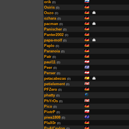
orik
(0)
Osiris
(0)
Ouzo
(0)
ozhara
(0)
pacman
(0)
Panischer
(0)
Panter2002
(0)
papa-molf
(0)
Paplo
(0)
Paranoia
(0)
Patr
(0)
paul11
(0)
Peer
(0)
Perser
(0)
petacabezas
(0)
petielement
(0)
PFZero
(0)
phatty
(0)
PhYrOs
(0)
Pico
(0)
PiotrP
(0)
piwa1808
(0)
PlaX0r
(0)
PoA|Ceylon
(0)