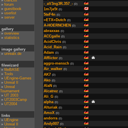
»
clanList
-_aV3ng3R.357_-
»
forum
(0)
»
guestbook
1m7je5t
(0)
»
userlist
5teF4n
(0)
»
server
=ETX=Dutch
(0)
A-HOERNCHEN
(0)
gallery
abraxxas
(0)
»
overview
ACCgalle
(0)
»
statistics
AcidChris
(0)
Acid_Rain
(0)
image gallery
Adam
(0)
»
unrealx.de
Afflictor
(0)
aggro-mensch
(0)
filewizard
Air_walker
»
fileBASE
(0)
»
Tools
AK7
(0)
»
UEngine-Games
Ako
(0)
»
Unreal II
AlaN
(0)
»
Unreal
Tournament
Alcatrez
(0)
»
UT 2003
Ali_G
(0)
»
UT2003Camp
alpha
(0)
»
UT2004
Alturiak
(0)
AmoX
(0)
links
andorra
(0)
»
UEngine
Andy007
»
Unreal II
(0)