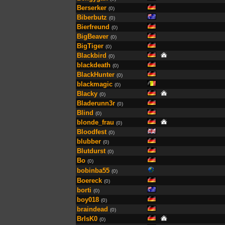
Berserker
(0)
Biberbutz
(0)
Bierfreund
(0)
BigBeaver
(0)
BigTiger
(0)
Blackbird
(0)
blackdeath
(0)
BlackHunter
(0)
blackmagic
(0)
Blacky
(0)
Bladerunn3r
(0)
Blind
(0)
blonde_frau
(0)
Bloodfest
(0)
blubber
(0)
Blutdurst
(0)
Bo
(0)
bobinba55
(0)
Boereck
(0)
borti
(0)
boy018
(0)
braindead
(0)
BrIsK0
(0)