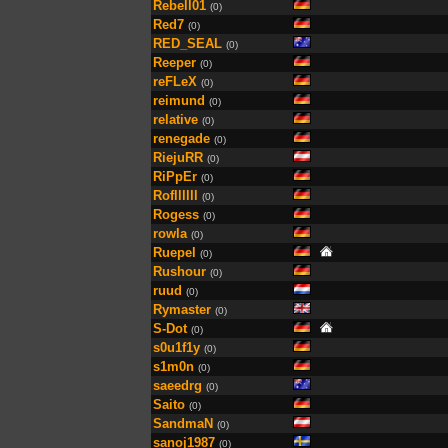
Rebell01
(0)
Red7
(0)
RED_SEAL
(0)
Reeper
(0)
reFLeX
(0)
reimund
(0)
relative
(0)
renegade
(0)
RiejuRR
(0)
RiPpEr
(0)
Rofllllll
(0)
Rogess
(0)
rowla
(0)
Ruepel
(0)
Rushour
(0)
ruud
(0)
Rymaster
(0)
S-Dot
(0)
s0u1f1y
(0)
s1m0n
(0)
saeedrg
(0)
Saito
(0)
SandmaN
(0)
sanoj1987
(0)