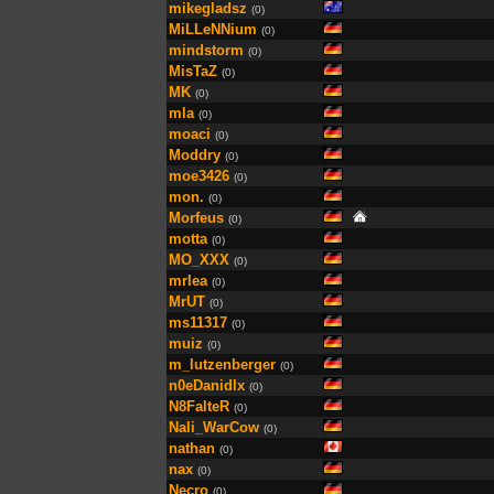
mikegladsz
(0)
MiLLeNNium
(0)
mindstorm
(0)
MisTaZ
(0)
MK
(0)
mla
(0)
moaci
(0)
Moddry
(0)
moe3426
(0)
mon.
(0)
Morfeus
(0)
motta
(0)
MO_XXX
(0)
mrlea
(0)
MrUT
(0)
ms11317
(0)
muiz
(0)
m_lutzenberger
(0)
n0eDanidlx
(0)
N8FalteR
(0)
Nali_WarCow
(0)
nathan
(0)
nax
(0)
Necro
(0)