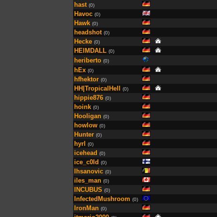
hast
(0)
Havoc
(0)
Hawk
(0)
headshot
(0)
Hecke
(0)
HEIMDALL
(0)
heriberto
(0)
hEx
(0)
hfhektor
(0)
HH|TropicalHell
(0)
hippie876
(0)
hoink
(0)
Hooligan
(0)
howlow
(0)
Hunter
(0)
hyrl
(0)
icehead
(0)
ice_c0ld
(0)
Ihsanovic
(0)
iles_man
(0)
INCUBUS
(0)
InfectedMushroom
(0)
IronMan
(0)