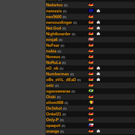
Nedartus
(0)
nemesis
(0)
neo5600
(0)
nervousfinger
(0)
Net.God
(0)
Nightboarder
(0)
ninja6
(0)
NoFear
(0)
nokia
(0)
Noneus
(0)
NoRuLa
(0)
nO_ob
(0)
Numberman
(0)
oBs_eViL_dEaD
(0)
oelz
(0)
ogassawaraa
(0)
Oiski
(0)
ollom008
(0)
On3shot
(0)
Onkel21
(0)
Only-P
(0)
opaquit
(0)
orange
(0)