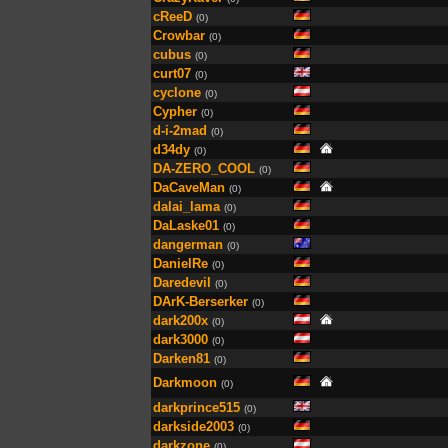
cReeD
(0)
Crowbar
(0)
cubus
(0)
curt07
(0)
cyclone
(0)
Cypher
(0)
d-i-2mad
(0)
d34dy
(0)
DA-ZERO_COOL
(0)
DaCaveMan
(0)
dalai_lama
(0)
DaLaske01
(0)
dangerman
(0)
DanielRe
(0)
Daredevil
(0)
DArK-Berserker
(0)
dark200x
(0)
dark3000
(0)
Darken81
(0)
Darkmoon
(0)
darkprince515
(0)
darkside2003
(0)
darkzone
(0)