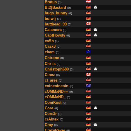
Brutus
(0)
BtD|Bastard
(0)
bugs_bunny
(0)
bulwij
(0)
butthead_99
(0)
Calamera
(0)
CaptHowdy
(0)
caSh
(0)
Casx3
(0)
cham
(0)
Chirone
(0)
Chr-is
(0)
Christoph680
(0)
Cinez
(0)
cl_ares
(0)
coincoincoin
(0)
cOMMaND==
(0)
cOMMaND_
(0)
ConiKost
(0)
Core
(0)
Cors3r
(0)
crAbtex
(0)
Cray
(0)
CrazyRaver
(0)