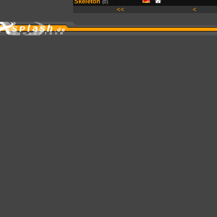
Skeleton
(0)
<<
<