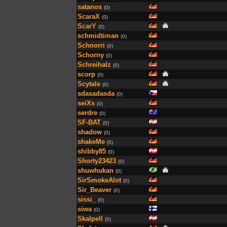
satanos
(0)
ScaraX
(0)
ScarY
(0)
schmidtiman
(0)
Schnorri
(0)
Schorny
(0)
Schreihalz
(0)
scorp
(0)
Scytale
(0)
sdasadasda
(0)
seiXs
(0)
serdre
(0)
SF-BAT
(0)
shadow
(0)
shakeMe
(0)
shibby85
(0)
Shorty23423
(0)
shuwhukan
(0)
SirSmokeAlot
(0)
Sir_Beaver
(0)
sissi_
(0)
siwa
(0)
Skalpell
(0)