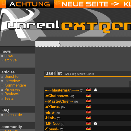
news
»
news
»
archive
articles
userlist
- 1241 registered users
»
Berichte
»
Interviews
»
Kommentare
»
Previews
--==Masterman==--
(0)
»
Reviews
-=Chainsaw=-
(0)
»
Tests
-=MasterChief=-
(0)
-=Xian=-
(0)
FAQ
-eInS-
(0)
»
unrealx.de
-Hiob-
(0)
-MF-Neo
(0)
community
-Speed-
(0)