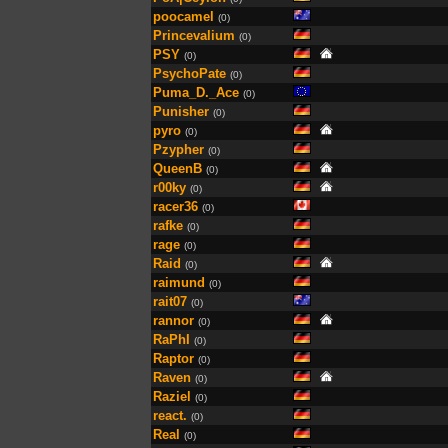
poocamel
(0)
Princevalium
(0)
PSY
(0)
PsychoPate
(0)
Puma_D._Ace
(0)
Punisher
(0)
pyro
(0)
Pzypher
(0)
QueenB
(0)
r00ky
(0)
racer36
(0)
rafke
(0)
rage
(0)
Raid
(0)
raimund
(0)
rait07
(0)
rannor
(0)
RaPhI
(0)
Raptor
(0)
Raven
(0)
Raziel
(0)
react.
(0)
Real
(0)