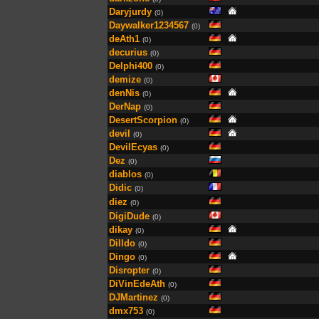
Daryjurdy
(0)
Daywalker1234567
(0)
deAth1
(0)
decurius
(0)
Delphi400
(0)
demize
(0)
denNis
(0)
DerNap
(0)
DesertScorpion
(0)
devil
(0)
DevilEcyas
(0)
Dez
(0)
diablos
(0)
Didic
(0)
diez
(0)
DigiDude
(0)
dikay
(0)
Dilldo
(0)
Dingo
(0)
Disropter
(0)
DiVinEdeAth
(0)
DJMartinez
(0)
dmx753
(0)