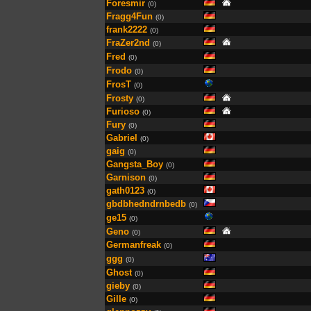
Foresmir
(0)
Fragg4Fun
(0)
frank2222
(0)
FraZer2nd
(0)
Fred
(0)
Frodo
(0)
FrosT
(0)
Frosty
(0)
Furioso
(0)
Fury
(0)
Gabriel
(0)
gaig
(0)
Gangsta_Boy
(0)
Garnison
(0)
gath0123
(0)
gbdbhedndrnbedb
(0)
ge15
(0)
Geno
(0)
Germanfreak
(0)
ggg
(0)
Ghost
(0)
gieby
(0)
Gille
(0)