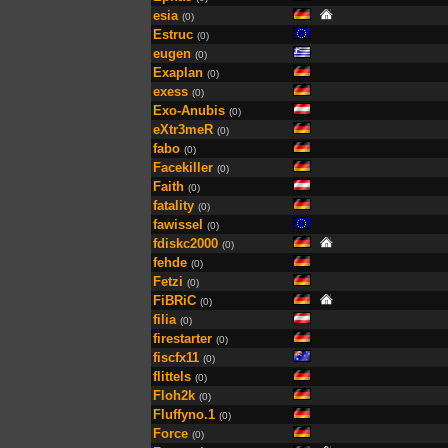
esia
(0)
Estruc
(0)
eugen
(0)
Exaplan
(0)
exess
(0)
Exo-Anubis
(0)
eXtr3meR
(0)
fabo
(0)
Facekiller
(0)
Faith
(0)
fatality
(0)
fawissel
(0)
fdiskc2000
(0)
fehde
(0)
Fetzi
(0)
FiBRiC
(0)
filia
(0)
firestarter
(0)
fiscfx11
(0)
flittels
(0)
Floh2k
(0)
Fluffyno.1
(0)
Force
(0)