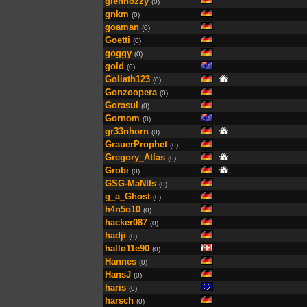
glennozzy
(0)
gnkm
(0)
goaman
(0)
Goetti
(0)
goggy
(0)
gold
(0)
Goliath123
(0)
Gonzoopera
(0)
Gorasul
(0)
Gornom
(0)
gr33nhorn
(0)
GrauerProphet
(0)
Gregory_Atlas
(0)
Grobi
(0)
GSG-MaNtIs
(0)
g_a_Ghost
(0)
h4n5o10
(0)
hacker087
(0)
hadji
(0)
hallo11e90
(0)
Hannes
(0)
HansJ
(0)
haris
(0)
harsch
(0)