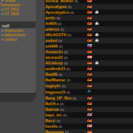
»
Unreal
Animal_Mother
(0)
Tournament
Apocalypse
(0)
»
UT 2003
Apocalyptica
(0)
»
UT 2004
arctic
(0)
ArMiN
(0)
staff
arterius
(0)
»
impressum
»
datenschutz
ARzAGOTH
(0)
»
contact
asdast
(0)
ask666
(0)
Assass1n
(0)
atzman22
(0)
AXJehuty
(0)
azathoth23
(0)
Baal86
(0)
BadManiac
(0)
bagbytrr
(0)
bagpuss15
(0)
Bang_UP_Rox
(0)
BaSH.x
(0)
Batman
(0)
bayo_mc
(0)
Bazzi
(0)
beckfa
(0)
Bengygan
(0)