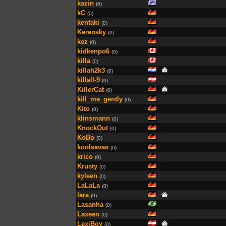
kazin
(0)
kC
(0)
kentaki
(0)
Kerensky
(0)
kez
(0)
kidkenpo6
(0)
killa
(0)
killah2k3
(0)
killall-9
(0)
KillerCat
(0)
kill_me_gently
(0)
Kito
(0)
klinsmann
(0)
KnockOut
(0)
KoBo
(0)
koolsavas
(0)
krico
(0)
Krusty
(0)
kyleen
(0)
LaLaLa
(0)
lara
(0)
Lasanha
(0)
Laxeen
(0)
LexiBoy
(0)