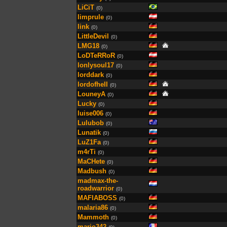
LiCiT
(0)
limprule
(0)
link
(0)
LittleDevil
(0)
LMG18
(0)
LoDTeRRoR
(0)
lonlysoul17
(0)
lorddark
(0)
lordofheII
(0)
LouneyA
(0)
Lucky
(0)
luise006
(0)
Lulubob
(0)
Lunatik
(0)
LuZ1Fa
(0)
m4rTi
(0)
MaCHete
(0)
Madbush
(0)
madmax-the-
roadwarrior
(0)
MAFIABOSS
(0)
malaria86
(0)
Mammoth
(0)
mario342