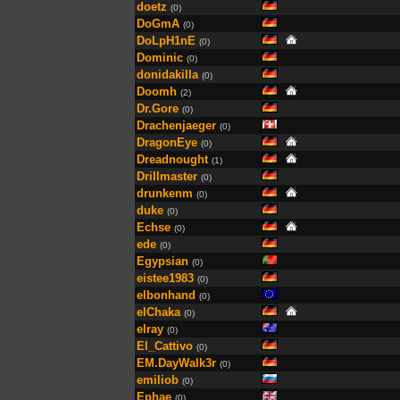
doetz
(0)
DoGmA
(0)
DoLpH1nE
(0)
Dominic
(0)
donidakilla
(0)
Doomh
(2)
Dr.Gore
(0)
Drachenjaeger
(0)
DragonEye
(0)
Dreadnought
(1)
Drillmaster
(0)
drunkenm
(0)
duke
(0)
Echse
(0)
ede
(0)
Egypsian
(0)
eistee1983
(0)
elbonhand
(0)
elChaka
(0)
elray
(0)
El_Cattivo
(0)
EM.DayWalk3r
(0)
emiliob
(0)
Ephae
(0)