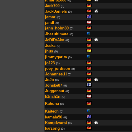
itmario2000
(0)
Jack700
(0)
JackDaniels
(0)
jamar
(0)
jandl
(0)
jann_hohn89
(0)
Jbezultimate
(0)
JeDiDrAko
(0)
Jeska
(0)
jhus
(0)
jimmygarita
(0)
jo123
(0)
joey_jordison
(0)
Johannes.H
(0)
JoJo
(0)
Jonske87
(0)
Jugganaut
(0)
k3nsh1n
(0)
Kahuna
(0)
Kaitech
(0)
kamala50
(0)
Kampfwurst
(0)
karzong
(0)