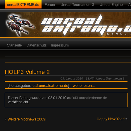
unrealEXTREME.de
Forum
Unreal Tournament 3
Unreal Engine
A
Startseite
Datenschutz
Impressum
HOLP3 Volume 2
03. Januar 2010 - 18:47 |
Unreal Tournament 3
[Herausgeber:
ut3.unrealextreme.de
] -
weiterlesen...
Dieser Beitrag wurde am 03.01.2010 auf
ut3.unrealextreme.de
veröffentlicht.
Happy New Year!
»
«
Weitere Modnews 2009!