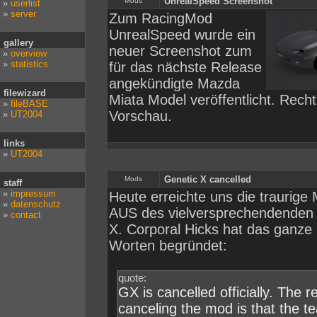
UnrealSpeed Screenshot
Mods
»
userlist
»
server
Zum RacingMod
UnrealSpeed wurde ein
gallery
neuer Screenshot zum
»
overview
»
statistics
für das nächste Release
angekündigte Mazda
filewizard
Miata Model veröffentlicht. Recht
»
fileBASE
Vorschau.
»
UT2004
links
»
UT2004
Genetic X cancelled
Mods
staff
»
impressum
Heute erreichte uns die traurige 
»
datenschutz
AUS des vielversprechendenden
»
contact
X. Corporal Hicks hat das ganze 
Worten begründet:
quote:
GX is cancelled officially. The r
canceling the mod is that the 