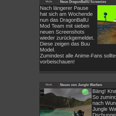
Neue DragonBallU Screenies
Mods
Nach längerer Pause
hat sich am Wochende
nun das DragonBallU
Mod Team mit sieben
neuen Screenshots
wieder zurückgemeldet.
Diese zeigen das Buu
Model.
Zumindest alle Anime-Fans sollt
vorbeischauen!
Neues von Jungle Warfare
Mods
Bäng! Kna
So zumind
nach Wun
Jungle War
Dschungel