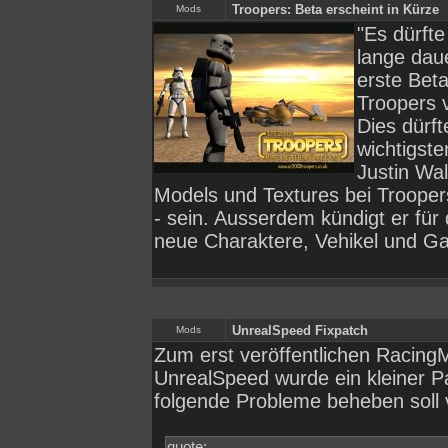
Troopers: Beta erscheint in Kürze
Mods
"Es dürfte
lange daue
erste Bet
Troopers v
Dies dürft
wichtigst
Justin Wal
Models und Textures bei Troopers
- sein. Ausserdem kündigt er für 
neue Charaktere, Vehikel und G
UnrealSpeed Fixpatch
Mods
Zum erst veröffentlichen Racing
UnrealSpeed wurde ein kleiner P
folgende Probleme beheben soll v
quote: