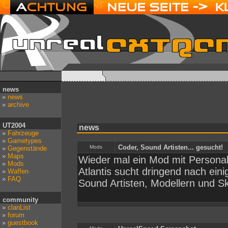
news
»
news
»
archive
UT2004
news
»
Fahrzeuge
»
Gametypes
Coder, Sound Artisten... gesucht!
Mods
»
Gegenstände
»
Maps
Wieder mal ein Mod mit Persona
»
Mods
Atlantis sucht dringend nach ein
»
Waffen
»
FAQ
Sound Artisten, Modellern und Sk
community
»
clanList
»
forum
»
guestbook