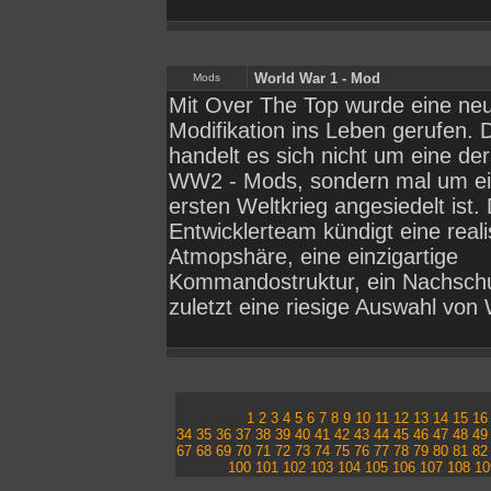
World War 1 - Mod
Mods
Mit Over The Top wurde eine ne
Modifikation ins Leben gerufen. 
handelt es sich nicht um eine der
WW2 - Mods, sondern mal um ei
ersten Weltkrieg angesiedelt ist.
Entwicklerteam kündigt eine real
Atmopshäre, eine einzigartige
Kommandostruktur, ein Nachsch
zuletzt eine riesige Auswahl von
1
2
3
4
5
6
7
8
9
10
11
12
13
14
15
1
34
35
36
37
38
39
40
41
42
43
44
45
46
47
48
4
67
68
69
70
71
72
73
74
75
76
77
78
79
80
81
8
100
101
102
103
104
105
106
107
108
1