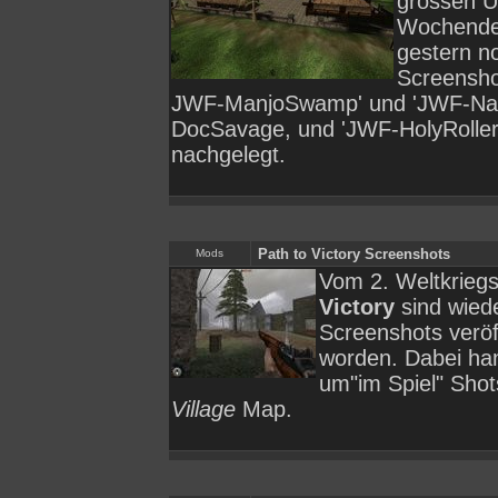
grossen 
Wochende
gestern n
Screensho
JWF-ManjoSwamp' und 'JWF-Na
DocSavage, und 'JWF-HolyRoller'
nachgelegt.
Path to Victory Screenshots
Mods
Vom 2. Weltkrie
Victory
sind wied
Screenshots veröff
worden. Dabei han
um"im Spiel" Shot
Village
Map.