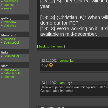
[18:12] Splinter Cell PC will be 
»
guestbook
»
userlist
year.
»
server
[18:13] (Christian_K): When will
gallery
»
overview
demo out for PC?
»
statistics
[18:13] We're working on it. It 
available in mid-december.
filewizard
»
fileBASE
»
SplinterCell
[
back to the news
]
links
»
SplinterCell
22.11.2002 -
schwenker
-
-
*freu*
staff
»
impressum
»
datenschutz
»
contact
23.11.2002 -
lara
-
*g*
Dann wird ja doch noch was mit Splinter Cell "
Genuss, aber immerhin.
comment error