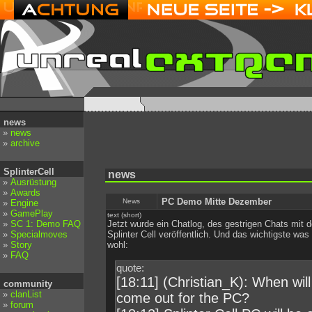
news
»
news
»
archive
SplinterCell
news
»
Ausrüstung
»
Awards
PC Demo Mitte Dezember
News
»
Engine
»
GamePlay
text (short)
»
SC 1: Demo FAQ
Jetzt wurde ein Chatlog, des gestrigen Chats mit 
»
Specialmoves
Splinter Cell veröffentlich. Und das wichtigste was 
»
Story
wohl:
»
FAQ
quote:
[18:11] (Christian_K): When will 
community
»
clanList
come out for the PC?
»
forum